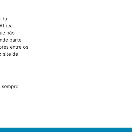
uda
África.
que não
ande parte
res entre os
o site de
, sempre