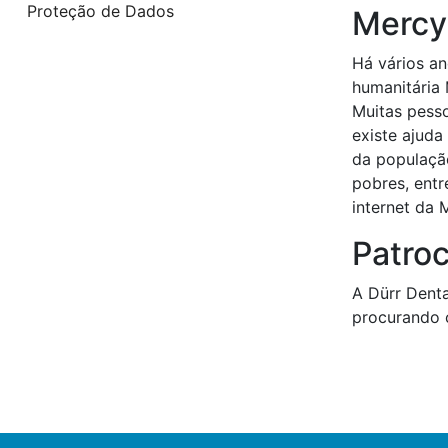
Proteção de Dados
Mercy
Há vários a
humanitária 
Muitas pesso
existe ajuda
da população
pobres, entr
internet da 
Patroc
A Dürr Denta
procurando c